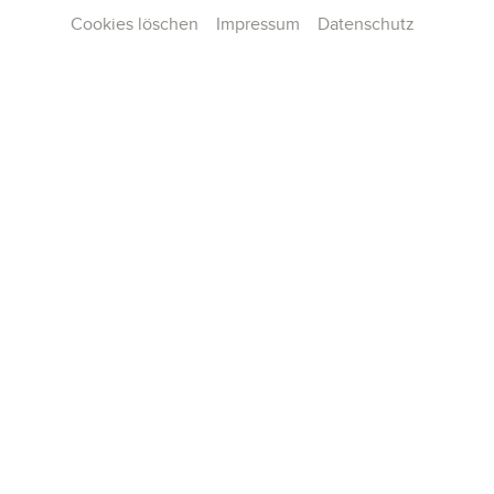
Cookies löschen
Impressum
Datenschutz
Kontakt
Presse
Team
Karriere
Publikationen
Konzertarchiv
AGB und Hausordnung
Datenschutz
Impressum
Cookie-Einstellungen