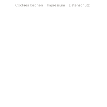
Cookies löschen
Impressum
Datenschutz
Kontakt
Presse
Team
Karriere
Publikationen
Konzertarchiv
AGB und Hausordnung
Datenschutz
Impressum
Cookie-Einstellungen