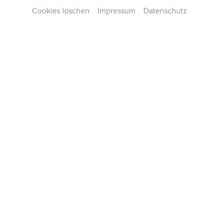
Cookies löschen
Impressum
Datenschutz
Kontakt
Presse
Team
Karriere
Publikationen
Konzertarchiv
AGB und Hausordnung
Datenschutz
Impressum
Cookie-Einstellungen