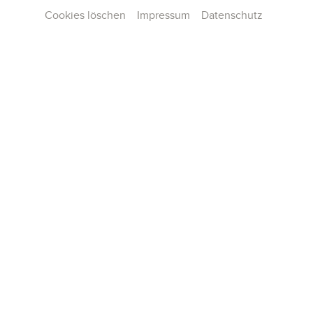
Cookies löschen
Impressum
Datenschutz
Contact
Press
Team
Career
Publications
Konzertarchiv
General terms and conditions
Data privacy
Imprint
Cookie Settings