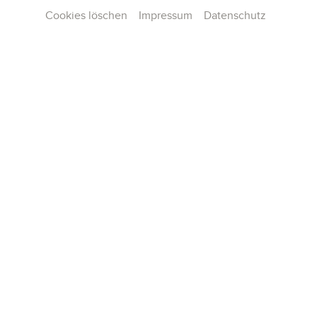
Cookies löschen
Impressum
Datenschutz
Contact
Press
Team
Career
Publications
Konzertarchiv
General terms and conditions
Data privacy
Imprint
Cookie Settings