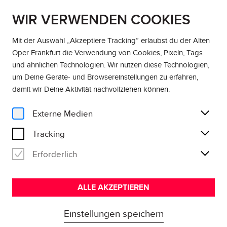
WIR VERWENDEN COOKIES
EN
DE
Mit der Auswahl „Akzeptiere Tracking” erlaubst du der Alten
Oper Frankfurt die Verwendung von Cookies, Pixeln, Tags
Festivals and Highlights
und ähnlichen Technologien. Wir nutzen diese Technologien,
um Deine Geräte- und Browsereinstellungen zu erfahren,
damit wir Deine Aktivität
nachvollziehen können
.
JUNGE KONZERTE
Externe Medien
des hr-Sinfonieorchesters
Tracking
Erforderlich
ALLE AKZEPTIEREN
Einstellungen speichern