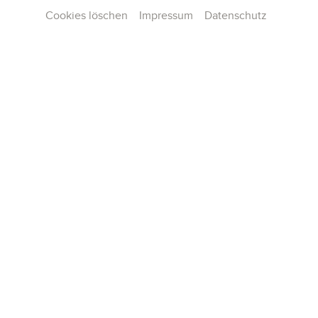
Cookies löschen
Impressum
Datenschutz
Contact
Press
Team
Career
Publications
Konzertarchiv
General terms and conditions
Data privacy
Imprint
Cookie Settings