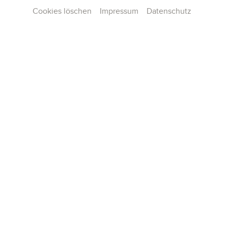
Cookies löschen
Impressum
Datenschutz
Contact
Press
Team
Career
Publications
Konzertarchiv
General terms and conditions
Data privacy
Imprint
Cookie Settings