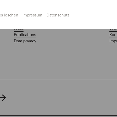
es löschen
Impressum
Datenschutz
Press
Tea
Publications
Kon
Data privacy
Impr