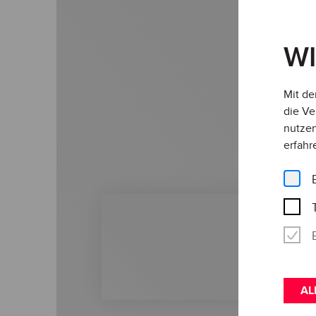
W
Mit de
die Ve
nutzen
erfahr
AL