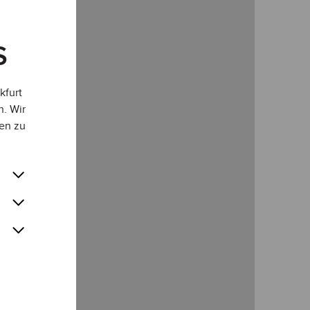
S
kfurt
n. Wir
en zu