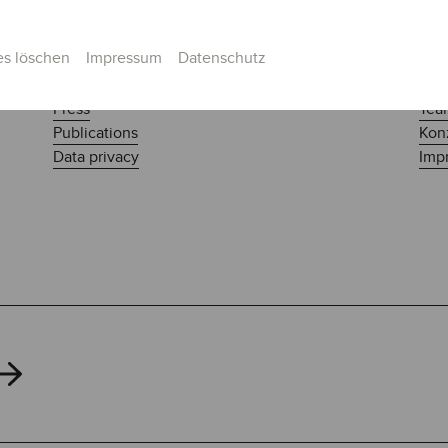
es löschen
Impressum
Datenschutz
Press
Tea
Publications
Kon
Data privacy
Impr