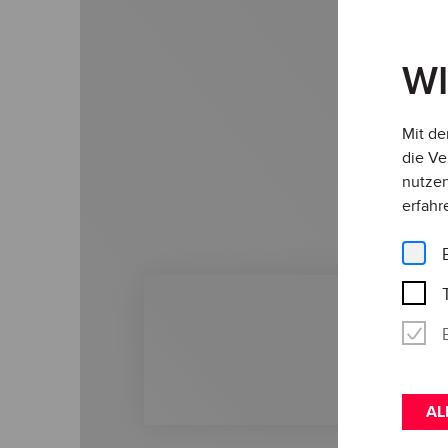
W
Mit de
die Ve
nutzen
erfahr
AL