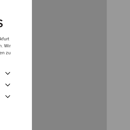
S
kfurt
n. Wir
en zu