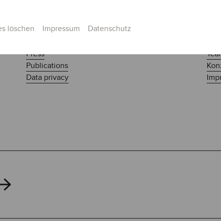
es löschen
Impressum
Datenschutz
Press
Tea
Publications
Kon
Data privacy
Impr