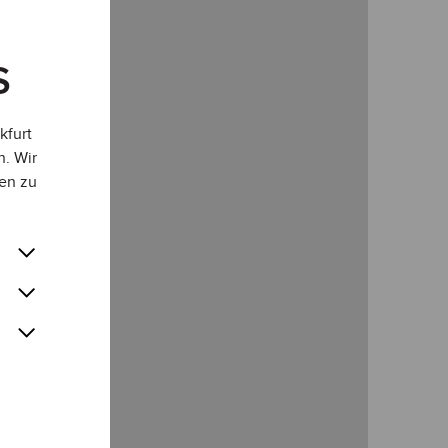
S
kfurt
n. Wir
en zu