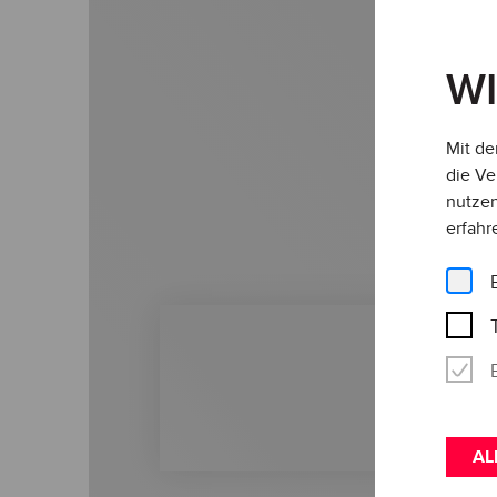
W
Mit de
die Ve
nutzen
erfahr
AL