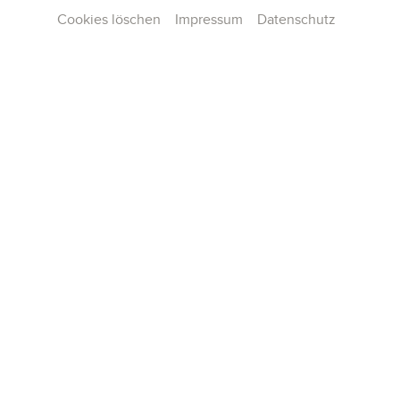
Cookies löschen
Impressum
Datenschutz
Contact
Press
Team
Career
Publications
Konzertarchiv
General terms and conditions
Data privacy
Imprint
Cookie Settings