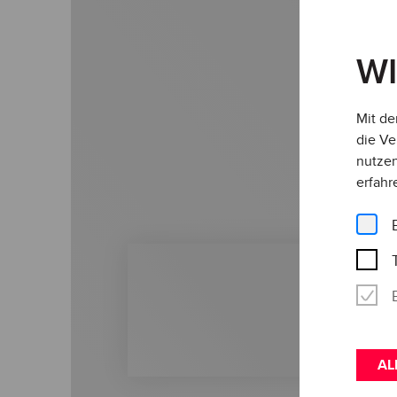
W
Mit de
die Ve
nutzen
erfahr
AL