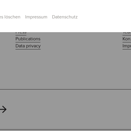
es löschen
Impressum
Datenschutz
Press
Tea
Publications
Kon
Data privacy
Impr