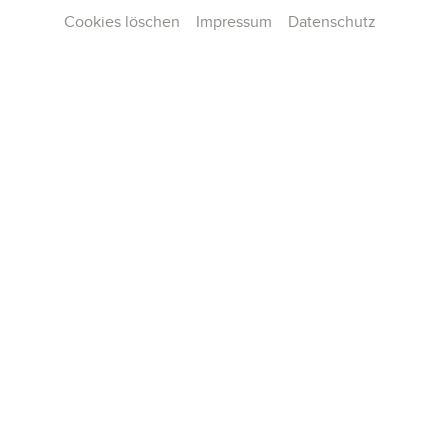
Cookies löschen
Impressum
Datenschutz
All info
Concerts
Tickets
INTO THE COMFORT ZONE