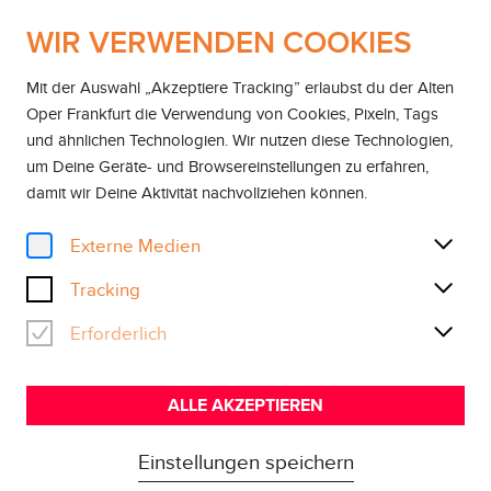
WIR VERWENDEN COOKIES
EN
DE
Mit der Auswahl „Akzeptiere Tracking” erlaubst du der Alten
Oper Frankfurt die Verwendung von Cookies, Pixeln, Tags
Home
und ähnlichen Technologien. Wir nutzen diese Technologien,
um Deine Geräte- und Browsereinstellungen zu erfahren,
damit wir Deine Aktivität
nachvollziehen können
.
For beginners
COME ON IN
Externe Medien
The 'Come in' format is aimed specifically at first-
Tracking
time concertgoers: We have a special offer for
those who would like to be 'taken by the hand' as
Erforderlich
they enter the world of classical music.
ALLE AKZEPTIEREN
Einstellungen speichern