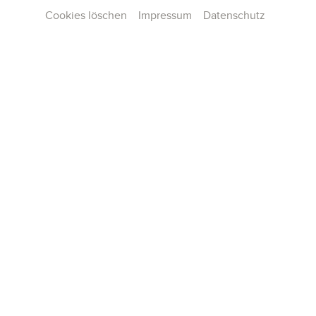
Cookies löschen
Impressum
Datenschutz
Kontakt
Presse
Team
Karriere
Publikationen
Konzertarchiv
AGB und Hausordnung
Datenschutz
Impressum
Cookie-Einstellungen