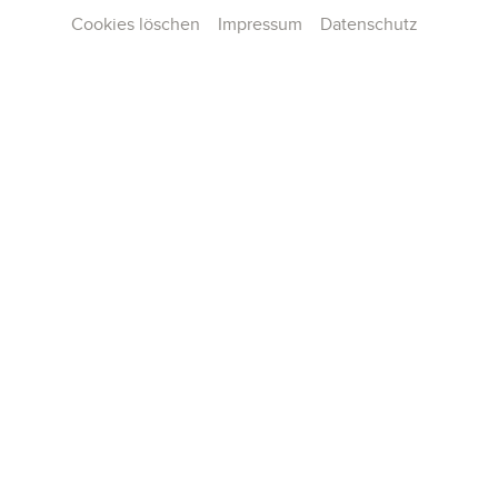
Cookies löschen
Impressum
Datenschutz
Kontakt
Presse
Team
Karriere
Publikationen
Konzertarchiv
AGB und Hausordnung
Datenschutz
Impressum
Cookie-Einstellungen