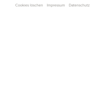
Cookies löschen
Impressum
Datenschutz
Kontakt
Presse
Team
Karriere
Publikationen
Konzertarchiv
AGB und Hausordnung
Datenschutz
Impressum
Cookie-Einstellungen