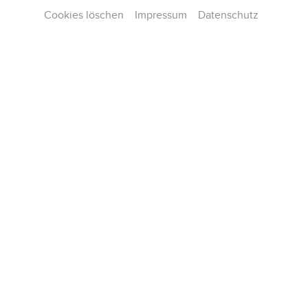
Cookies löschen
Impressum
Datenschutz
Kontakt
Presse
Team
Karriere
Publikationen
Konzertarchiv
AGB und Hausordnung
Datenschutz
Impressum
Cookie-Einstellungen