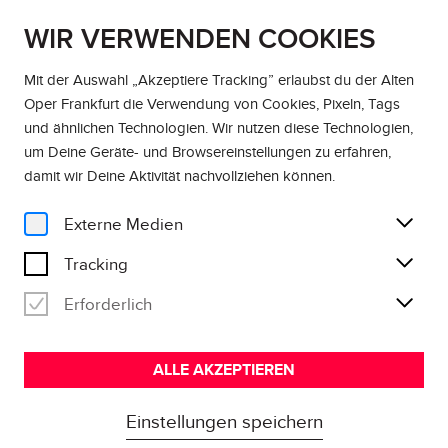
WIR VERWENDEN COOKIES
DE
EN
Mit der Auswahl „Akzeptiere Tracking” erlaubst du der Alten
Oper Frankfurt die Verwendung von Cookies, Pixeln, Tags
Besuch
und ähnlichen Technologien. Wir nutzen diese Technologien,
um Deine Geräte- und Browsereinstellungen zu erfahren,
TICKETINFORMATIONEN
damit wir Deine Aktivität
nachvollziehen können
.
Externe Medien
Tracking
Kartenvorverkauf
Ermäßigungen
Gutscheine
Hinweise zum
Erforderlich
ALLE AKZEPTIEREN
KARTENVORVERKAUF
Einstellungen speichern
Telefonischer Kartenvorverkauf