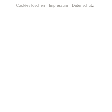
Cookies löschen
Impressum
Datenschutz
Kontakt
Presse
Team
Karriere
Publikationen
Konzertarchiv
AGB und Hausordnung
Datenschutz
Impressum
Cookie-Einstellungen