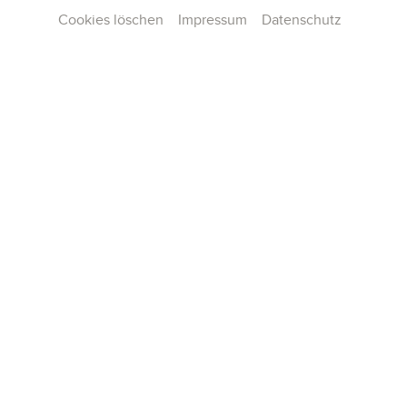
Cookies löschen
Impressum
Datenschutz
Kontakt
Presse
Team
Karriere
Publikationen
Konzertarchiv
AGB und Hausordnung
Datenschutz
Impressum
Cookie-Einstellungen