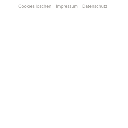
Cookies löschen
Impressum
Datenschutz
Kontakt
Presse
Team
Karriere
Publikationen
Konzertarchiv
AGB und Hausordnung
Datenschutz
Impressum
Cookie-Einstellungen