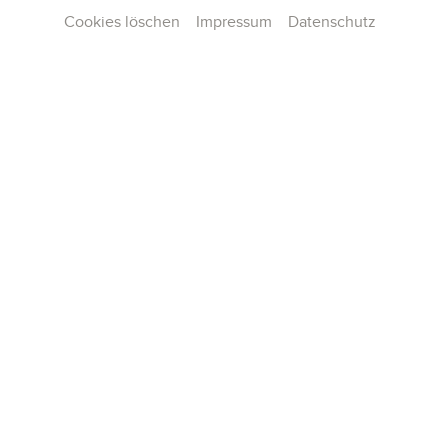
Cookies löschen
Impressum
Datenschutz
Kontakt
Presse
Team
Karriere
Publikationen
Konzertarchiv
AGB und Hausordnung
Datenschutz
Impressum
Cookie-Einstellungen