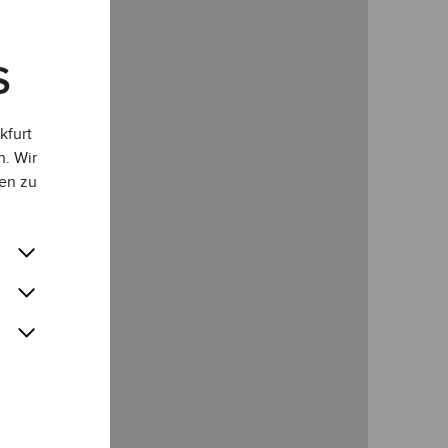
S
kfurt
n. Wir
en zu