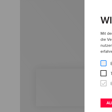
W
Mit de
die Ve
nutzen
erfahr
AL