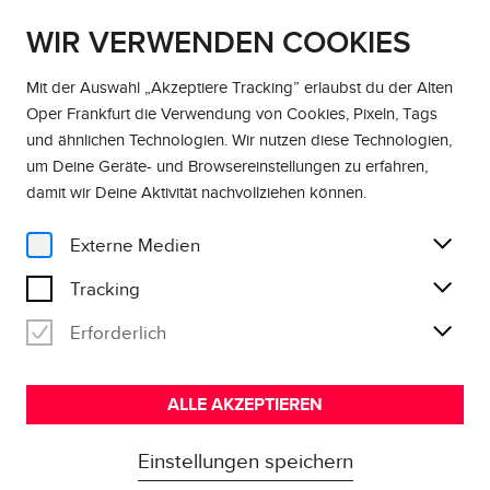
WIR VERWENDEN COOKIES
DE
EN
Mit der Auswahl „Akzeptiere Tracking” erlaubst du der Alten
Oper Frankfurt die Verwendung von Cookies, Pixeln, Tags
Home
und ähnlichen Technologien. Wir nutzen diese Technologien,
um Deine Geräte- und Browsereinstellungen zu erfahren,
damit wir Deine Aktivität
nachvollziehen können
.
6 Konzerte
ABO ENSEMBLE
Externe Medien
MODERN
Tracking
So klingt Gegenwart
Erforderlich
ABO AB 120,00 €
ALLE AKZEPTIEREN
Einstellungen speichern