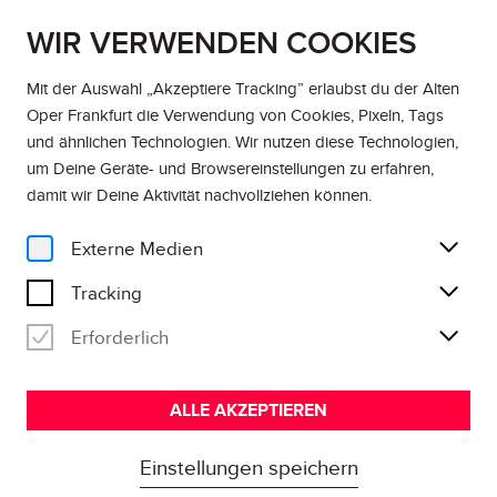
WIR VERWENDEN COOKIES
DE
EN
Mit der Auswahl „Akzeptiere Tracking” erlaubst du der Alten
Oper Frankfurt die Verwendung von Cookies, Pixeln, Tags
Home
und ähnlichen Technologien. Wir nutzen diese Technologien,
um Deine Geräte- und Browsereinstellungen zu erfahren,
damit wir Deine Aktivität
nachvollziehen können
.
4 Konzerte
ABO DEBÜT
Externe Medien
So jung, so gut
Tracking
Erforderlich
ABO AB 60,00 €
ALLE AKZEPTIEREN
Einstellungen speichern