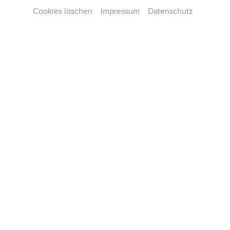
Cookies löschen
Impressum
Datenschutz
Johann Sebastian Bachs musikalisches Schaffen ist
bedeutendes Gravitationszentrum der
abendländischen Musikgeschichte und steht auch im
Fokus der gleichnamigen Aboreihe. Wie die
verschlungenen Wege von Bach zu seinen