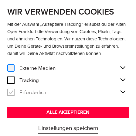
WIR VERWENDEN COOKIES
DE
EN
Mit der Auswahl „Akzeptiere Tracking” erlaubst du der Alten
Oper Frankfurt die Verwendung von Cookies, Pixeln, Tags
Home
und ähnlichen Technologien. Wir nutzen diese Technologien,
um Deine Geräte- und Browsereinstellungen zu erfahren,
damit wir Deine Aktivität
nachvollziehen können
.
6 Konzerte
ABO BACHREIHE
Externe Medien
Abenteuer Alte Musik
Tracking
Erforderlich
ABO AB 150,00 €
ALLE AKZEPTIEREN
Einstellungen speichern